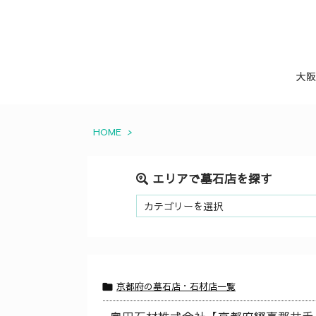
大阪
HOME
>
エリアで墓石店を探す
エ
リ
ア
で
墓
石
京都府の墓石店・石材店一覧

店
を