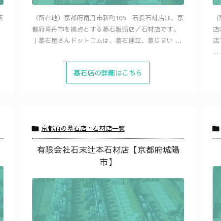
西
（所在地）京都府南丹市新町105 石長石材店は、京
（
都府南丹市を拠点とする墓石販売店／石材店です。
店
｜墓石屋さんドットコムは、墓石建立、墓じまい ...
店
...
墓石店の詳細はこちら
京都府の墓石店・石材店一覧


有限会社石末辻本石材店【京都府城陽
市】