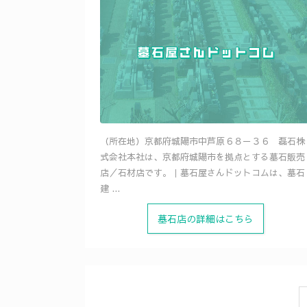
（所在地）京都府城陽市中芦原６８－３６ 磊石株
式会社本社は、京都府城陽市を拠点とする墓石販売
店／石材店です。｜墓石屋さんドットコムは、墓石
建 ...
墓石店の詳細はこちら