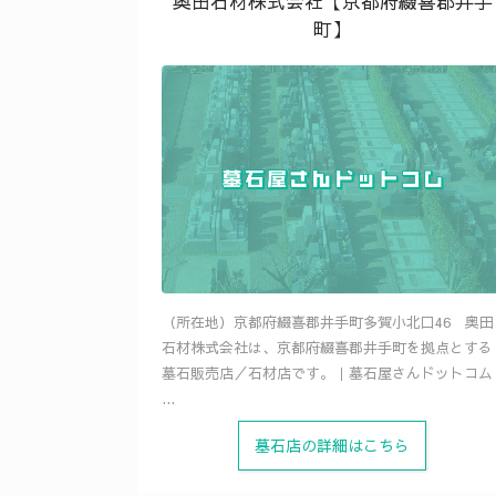
奥田石材株式会社【京都府綴喜郡井手
探
町】
す
（所在地）京都府綴喜郡井手町多賀小北口46 奥田
石材株式会社は、京都府綴喜郡井手町を拠点とする
墓石販売店／石材店です。｜墓石屋さんドットコム
...
墓石店の詳細はこちら