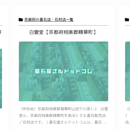
京都府の墓石店・石材店一覧


華
白雲堂【京都府相楽郡精華町】
（所在地）京都府相楽郡精華町山田下川原1-3 白雲
（
堂は、京都府相楽郡精華町を拠点とする墓石販売店
7
／石材店です。｜墓石屋さんドットコムは、墓石 ...
店