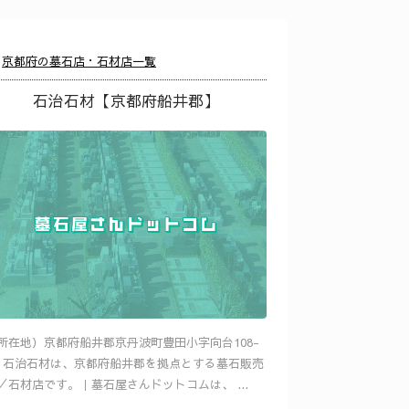
京都府の墓石店・石材店一覧
石治石材【京都府船井郡】
所在地）京都府船井郡京丹波町豊田小字向台108-
 石治石材は、京都府船井郡を拠点とする墓石販売
／石材店です。｜墓石屋さんドットコムは、 ...