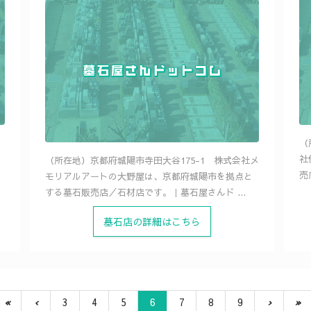
（
社
（所在地）京都府城陽市寺田大谷175-1 株式会社メ
売
モリアルアートの大野屋は、京都府城陽市を拠点と
する墓石販売店／石材店です。｜墓石屋さんド ...
墓石店の詳細はこちら
«
‹
3
4
5
6
7
8
9
›
»