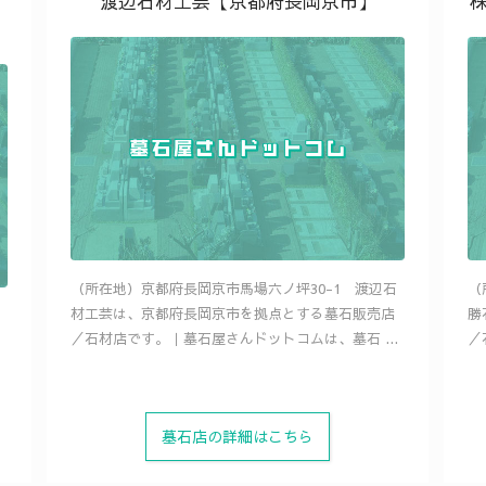
渡辺石材工芸【京都府長岡京市】
（所在地）京都府長岡京市馬場六ノ坪30-1 渡辺石
（
材工芸は、京都府長岡京市を拠点とする墓石販売店
勝
／石材店です。｜墓石屋さんドットコムは、墓石 ...
／
墓石店の詳細はこちら