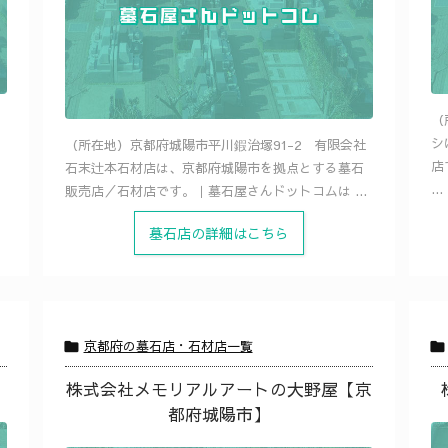
（
シ
（所在地）京都府城陽市平川鍜治塚91-2 有限会社
店
石末辻本石材店は、京都府城陽市を拠点とする墓石
...
販売店／石材店です。｜墓石屋さんドットコムは ...
墓石店の詳細はこちら
京都府の墓石店・石材店一覧


株式会社メモリアルアートの大野屋【京
都府城陽市】