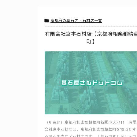
京都府の墓石店・石材店一覧

有限会社宮本石材店【京都府相楽郡精
町】
（所在地）京都府相楽郡精華町祝園小大池11 有限
会社宮本石材店は、京都府相楽郡精華町を拠点とす
る墓石販売店／石材店です。｜墓石屋さんドットコ