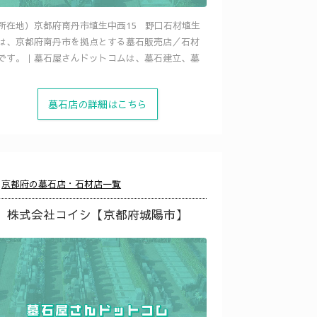
所在地）京都府南丹市埴生中西15 野口石材埴生
は、京都府南丹市を拠点とする墓石販売店／石材
です。｜墓石屋さんドットコムは、墓石建立、墓
墓石店の詳細はこちら
京都府の墓石店・石材店一覧
株式会社コイシ【京都府城陽市】