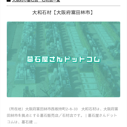
大阪府の墓石店・石材店一覧

大和石材【大阪府富田林市】
（所在地）大阪府富田林市西板持町2-8-33 大和石材は、大阪府富
田林市を拠点とする墓石販売店／石材店です。｜墓石屋さんドット
コムは、墓石建 ...