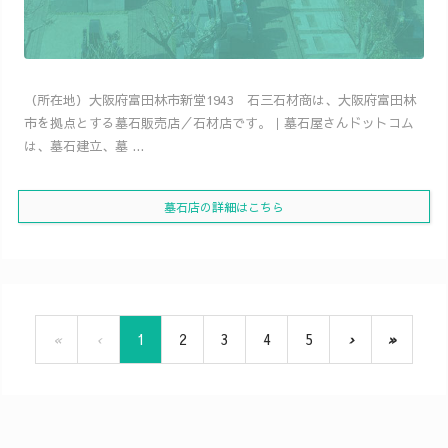
（所在地）大阪府富田林市新堂1943 石三石材商は、大阪府富田林
市を拠点とする墓石販売店／石材店です。｜墓石屋さんドットコム
は、墓石建立、墓 ...
墓石店の詳細はこちら
«
‹
1
2
3
4
5
›
»