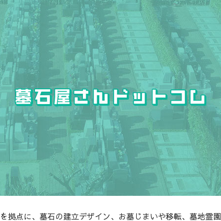
を拠点に、墓石の建立デザイン、お墓じまいや移転、墓地霊園