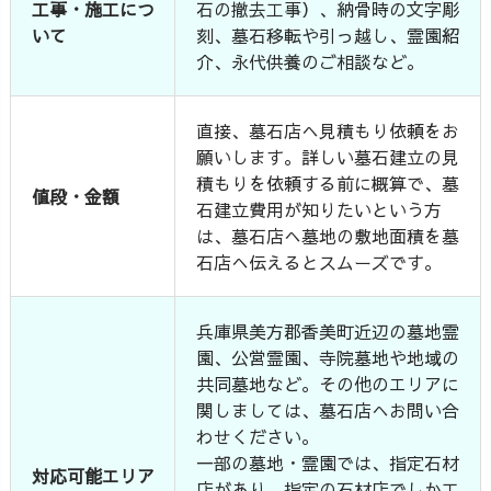
工事・施工につ
石の撤去工事）、納骨時の文字彫
いて
刻、墓石移転や引っ越し、霊園紹
介、永代供養のご相談など。
直接、墓石店へ見積もり依頼をお
願いします。詳しい墓石建立の見
積もりを依頼する前に概算で、墓
値段・金額
石建立費用が知りたいという方
は、墓石店へ墓地の敷地面積を墓
石店へ伝えるとスムーズです。
兵庫県美方郡香美町近辺の墓地霊
園、公営霊園、寺院墓地や地域の
共同墓地など。その他のエリアに
関しましては、墓石店へお問い合
わせください。
一部の墓地・霊園では、指定石材
対応可能エリア
店があり、指定の石材店でしか工